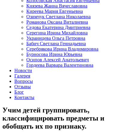
Колосовская Анастасия Евгеньевна
Князева Жанна Вячеславовна
Киреева Мария Евгеньевна
Озимчук Светлана Николаевна
Романова Оксана Виталиевна
Седова Екатерина Дмитриевна
Серегина Ирина Михайловна
Украинцева Ольга Петровна
Бабич Светлана Геннадьевна
Серебрякова Ирина Владимировна
Бурносова Ирина Юрьевна
Осипов Алексей Анатольевич
Гордеева Варвара Валентиновна
Новости
Галерея
Вопросы
Отзывы
Блог
Контакты
Учим детей группировать,
классифицировать предметы и
обобщать их по признаку.