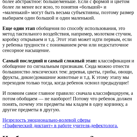
более абстрактное: больше/меньше. Если с формой и цветом
более ли менее все ясно, то понятия «большой» и
«маленький» могут быть весьма субъективны, поэтому размер
выбираем один большой и один маленький.
Еще один этап
обобщения по способу использования, это
метод тактильного воздействия, например, молотком стучим,
коробку открываем и т.д. Этот этап может идти первым, если
у ребенка трудности с пониманием речи или недостаточное
сенсорное насыщение.
Самый последний и самый сложный этап:
классификация и
обобщение по сигнальным признакам. Сюда можно отнести
большинство лексических тем: деревья, цветы, грибы, овощи,
фрукты, дикие/домашние животные и т.д. К этому этапу мы
переходим только тогда, когда ребенок освоил предыдущие!
И помним самое главное правило: сначала классифицируем, а
потом обобщаем — не наоборот! Потому что ребенок должен
понять, почему эти предметы мы кладем в одну корзинку, а
другие предметы в другую.
Навигация
Незрелость эмоционально-волевой сферы
«Графический диктант» в работе учителя-дефектолога.
по