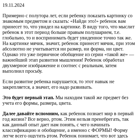
19.11.2024
Примерно с полутора лет, если ребенку показать картинку со
знакомым предметом и сказать: «Найди это!» ребенок вам
принесет то, что увидел на картинке. В виду того, что мыслит
ребенок в этот период больше правым полушарием, т.е.
глобально, то и воспринимать будет увиденное точно так же.
На картинке мячик, значит, ребенок принесет мячик, при этом
абсолютно не учитывается ни размер, ни форма, ни цвет.
Однако это уже первичное обобщение из серии «такой же» —
важнейший этап развития мышления! Ребенок обработал
двухмерное изображение и соотнес с реальным, затем
выполнил просьбу.
Если развитие ребенка нарушается, то этот навык не
закрепляется, а значит, его надо развивать.
Это будет первый этап.
Мы находим такой же предмет без
учета его формы, размера, цвета.
Далее давайте вспомним,
как ребенок познает мир в первый
год жизни? Все верно, ртом. Этим нельзя пренебрегать, так
как данный опыт дает нам понять, с чего начинать
классификацию и обобщение, а именно с ФОРМЫ! Форму
легче всего ощутить ртом. Ребенок понимает, что вот здесь