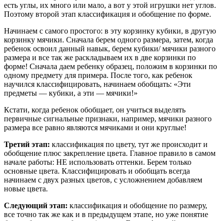
есть углы, их много или мало, а вот у этой игрушки нет углов.
Поэтому второй этап классификация и обобщение по форме.
Начинаем с самого простого: в эту корзинку кубики, в другую
корзинку мячики. Сначала берем одного размера, затем, когда
ребенок освоил данный навык, берем кубики/ мячики разного
размера и все так же раскладываем их в две корзинки по
форме! Сначала даем ребенку образец, положим в корзинки по
одному предмету для примера. После того, как ребенок
научился классифицировать, начинаем обобщать: «Эти
предметы — кубики, а эти — мячики!»
Кстати, когда ребенок обобщает, он учиться выделять
первичные сигнальные признаки, например, мячики разного
размера все равно являются мячиками и они круглые!
Третий этап:
классификация по цвету, тут же происходит и
обобщение плюс закрепление цвета. Главное правило в самом
начале работы: НЕ использовать оттенки. Берем только
основные цвета. Классифицировать и обобщать всегда
начинаем с двух разных цветов, с усложнением добавляем
новые цвета.
Следующий этап:
классификация и обобщение по размеру,
все точно так же как и в предыдущем этапе, но уже понятие