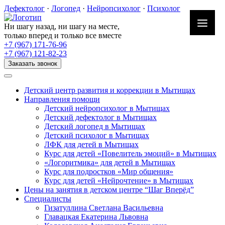
Skip
Дефектолог
·
Логопед
·
Нейропсихолог
·
Психолог
to
content
Ни шагу назад, ни шагу на месте,
только вперед и только все вместе
+7 (967) 171-76-96
+7 (967) 121-82-23
Заказать звонок
Детский центр развития и коррекции в Мытищах
Направления помощи
Детский нейропсихолог в Мытищах
Детский дефектолог в Мытищах
Детский логопед в Мытищах
Детский психолог в Мытищах
ЛФК для детей в Мытищах
Курс для детей «Повелитель эмоций» в Мытищах
«Логоритмика» для детей в Мытищах
Курс для подростков «Мир общения»
Курс для детей «Нейрочтение» в Мытищах
Цены на занятия в детском центре “Шаг Вперёд”
Специалисты
Гизатуллина Светлана Васильевна
Главацкая Екатерина Львовна