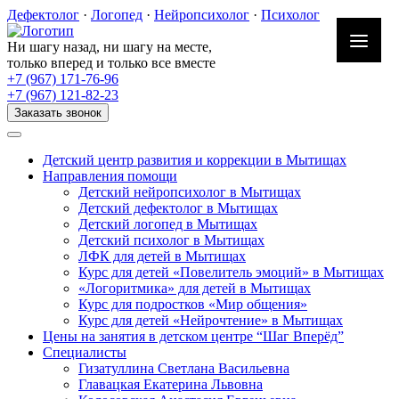
Skip
Дефектолог
·
Логопед
·
Нейропсихолог
·
Психолог
to
content
Ни шагу назад, ни шагу на месте,
только вперед и только все вместе
+7 (967) 171-76-96
+7 (967) 121-82-23
Заказать звонок
Детский центр развития и коррекции в Мытищах
Направления помощи
Детский нейропсихолог в Мытищах
Детский дефектолог в Мытищах
Детский логопед в Мытищах
Детский психолог в Мытищах
ЛФК для детей в Мытищах
Курс для детей «Повелитель эмоций» в Мытищах
«Логоритмика» для детей в Мытищах
Курс для подростков «Мир общения»
Курс для детей «Нейрочтение» в Мытищах
Цены на занятия в детском центре “Шаг Вперёд”
Специалисты
Гизатуллина Светлана Васильевна
Главацкая Екатерина Львовна