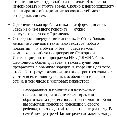
чтении, письме и тд. встаёт на цыпочки. Это нельзя
игнорировать и тянуть время. Срочно к нейропсихологу
на аппаратное обследование возможностей мозга и
cенсорных систем.
Ортопедическая проблематика — деформация стоп.
Здесь не о чем много говорить — нужно
консультироваться с Ортопедом.
Сенсорная гиперчувствительность. Ребёнку больно,
неприятно ощущать тактильно текстуру любого
покрытия — и в обуви, и без. ⠀ Здесь нужна
комплексная работа по программе Сенсорной
Интеграции, но эта программа НЕ ДОЛЖНА быть
шаблонной, общей для всех, в таком случае, она
превратится в обычную зарядку. А коррекция для того,
чтобы быть результативной, должна строиться только с
учётом всех индивидуальных особенностей — а это
сотни, в том числе и числовых параметров.
Разобравшись в причинах и возможных
последствиях, важно не терять времени и
обратиться за профессиональной помощью. Если
вы заметили подобное поведение у своего
ребенка, не откладывайте визит к специалисту. В
семейном центре «Шаг вперед» вас ждет команда