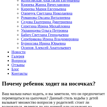
Колосовская Анастасия Евгеньевна
Князева Жанна Вячеславовна
Киреева Мария Евгеньевна
Озимчук Светлана Николаевна
Романова Оксана Виталиевна
Седова Екатерина Дмитриевна
Серегина Ирина Михайловна
Украинцева Ольга Петровна
Бабич Светлана Геннадьевна
Серебрякова Ирина Владимировна
Бурносова Ирина Юрьевна
Осипов Алексей Анатольевич
Новости
Галерея
Вопросы
Отзывы
Блог
Контакты
Почему ребенок ходит на носочках?
Ваш малыш начал ходить, и вы заметили, что он предпочитает
перемещаться на цыпочках? Данный стиль ходьбы у детей
вызывает множество вопросов у родителей: стоит ли
волноваться, является ли это нормой или указывает на