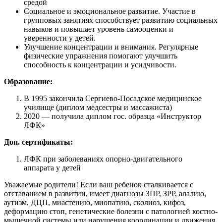
средой
Социальное и эмоциональное развитие. Участие в
групповых занятиях способствует развитию социальных
навыков и повышает уровень самооценки и
уверенности у детей.
Улучшение концентрации и внимания. Регулярные
физические упражнения помогают улучшить
способность к концентрации и усидчивости.
Образование:
В 1995 закончила Сергиево-Посадское медицинское
училище (диплом медсестры и массажиста)
2020 — получила диплом гос. образца «Инструктор
ЛФК»
Доп. сертификаты:
ЛФК при заболеваниях опорно-двигательного
аппарата у детей
Уважаемые родители! Если ваш ребенок сталкивается с
отставанием в развитии, имеет диагнозы ЗПР, ЗРР, алалию,
аутизм, ДЦП, миастению, миопатию, сколиоз, кифоз,
деформацию стоп, генетические болезни с патологией костно-
мышечной системы или нарушения координации и движения,