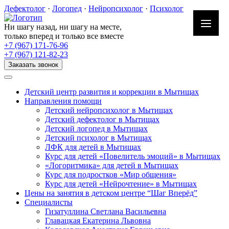
Skip
Дефектолог
·
Логопед
·
Нейропсихолог
·
Психолог
to
content
Ни шагу назад, ни шагу на месте,
только вперед и только все вместе
+7 (967) 171-76-96
+7 (967) 121-82-23
Заказать звонок
Детский центр развития и коррекции в Мытищах
Направления помощи
Детский нейропсихолог в Мытищах
Детский дефектолог в Мытищах
Детский логопед в Мытищах
Детский психолог в Мытищах
ЛФК для детей в Мытищах
Курс для детей «Повелитель эмоций» в Мытищах
«Логоритмика» для детей в Мытищах
Курс для подростков «Мир общения»
Курс для детей «Нейрочтение» в Мытищах
Цены на занятия в детском центре “Шаг Вперёд”
Специалисты
Гизатуллина Светлана Васильевна
Главацкая Екатерина Львовна