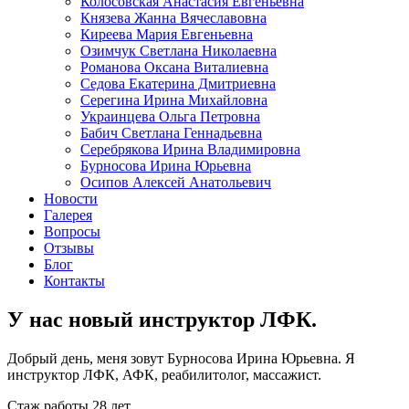
Колосовская Анастасия Евгеньевна
Князева Жанна Вячеславовна
Киреева Мария Евгеньевна
Озимчук Светлана Николаевна
Романова Оксана Виталиевна
Седова Екатерина Дмитриевна
Серегина Ирина Михайловна
Украинцева Ольга Петровна
Бабич Светлана Геннадьевна
Серебрякова Ирина Владимировна
Бурносова Ирина Юрьевна
Осипов Алексей Анатольевич
Новости
Галерея
Вопросы
Отзывы
Блог
Контакты
У нас новый инструктор ЛФК.
Добрый день, меня зовут Бурносова Ирина Юрьевна. Я
инструктор ЛФК, АФК, реабилитолог, массажист.
Стаж работы 28 лет.