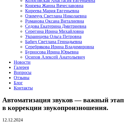
Колосовская Анастасия Евгеньевна
Князева Жанна Вячеславовна
Киреева Мария Евгеньевна
Озимчук Светлана Николаевна
Романова Оксана Виталиевна
Седова Екатерина Дмитриевна
Серегина Ирина Михайловна
Украинцева Ольга Петровна
Бабич Светлана Геннадьевна
Серебрякова Ирина Владимировна
Бурносова Ирина Юрьевна
Осипов Алексей Анатольевич
Новости
Галерея
Вопросы
Отзывы
Блог
Контакты
Автоматизация звуков — важный этап
в коррекции звукопроизношения.
12.12.2024