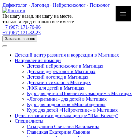
Skip
Дефектолог
·
Логопед
·
Нейропсихолог
·
Психолог
to
content
Ни шагу назад, ни шагу на месте,
только вперед и только все вместе
+7 (967) 171-76-96
+7 (967) 121-82-23
Заказать звонок
Детский центр развития и коррекции в Мытищах
Направления помощи
Детский нейропсихолог в Мытищах
Детский дефектолог в Мытищах
Детский логопед в Мытищах
Детский психолог в Мытищах
ЛФК для детей в Мытищах
Курс для детей «Повелитель эмоций» в Мытищах
«Логоритмика» для детей в Мытищах
Курс для подростков «Мир общения»
Курс для детей «Нейрочтение» в Мытищах
Цены на занятия в детском центре “Шаг Вперёд”
Специалисты
Гизатуллина Светлана Васильевна
Главацкая Екатерина Львовна