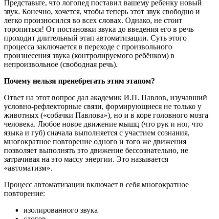
Представьте, что логопед поставил вашему ребенку новый
звук. Конечно, хочется, чтобы теперь этот звук свободно и
легко произносился во всех словах. Однако, не стоит
торопиться! От постановки звука до введения его в речь
проходит длительный этап автоматизации. Суть этого
процесса заключается в переходе с произвольного
произнесения звука (контролируемого ребёнком) в
непроизвольное (свободная речь).
Почему нельзя пренебрегать этим этапом?
Ответ на этот вопрос дал академик И.П. Павлов, изучавший
условно-рефлекторные связи, формирующиеся не только у
животных («собачки Павлова»), но и в коре головного мозга
человека. Любое новое движение мышц (что рук и ног, что
языка и губ) сначала выполняется с участием сознания,
многократное повторение одного и того же движения
позволяет выполнять это движение бессознательно, не
затрачивая на это массу энергии. Это называется
«автоматизм».
Процесс автоматизации включает в себя многократное
повторение:
изолированного звука
слогов