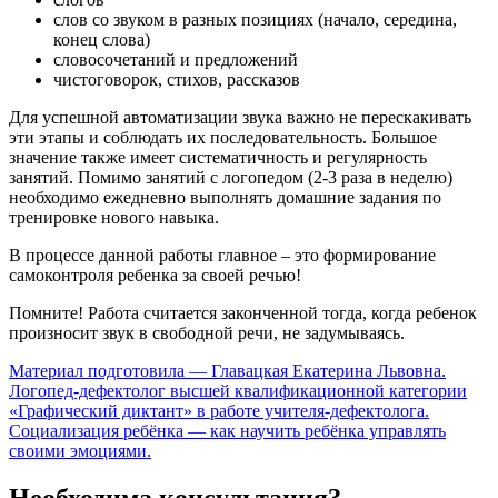
слов со звуком в разных позициях (начало, середина,
конец слова)
словосочетаний и предложений
чистоговорок, стихов, рассказов
Для успешной автоматизации звука важно не перескакивать
эти этапы и соблюдать их последовательность. Большое
значение также имеет систематичность и регулярность
занятий. Помимо занятий с логопедом (2-3 раза в неделю)
необходимо ежедневно выполнять домашние задания по
тренировке нового навыка.
В процессе данной работы главное – это формирование
самоконтроля ребенка за своей речью!
Помните! Работа считается законченной тогда, когда ребенок
произносит звук в свободной речи, не задумываясь.
Материал подготовила — Главацкая Екатерина Львовна.
Логопед-дефектолог высшей квалификационной категории
Навигация
«Графический диктант» в работе учителя-дефектолога.
Социализация ребёнка — как научить ребёнка управлять
по
своими эмоциями.
записям
Необходима консультация?